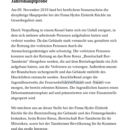
Jahreshauptprobe
Am 09. November 2019 fand bei herrlichem Sonnenschein die
diesjährige Hauptprobe bei der Firma Hydro Elektrik Küchle im
Gewerbegebiet statt.
Durch Verpuffung in einem Kessel hatte sich ein Unfall ereignet, in
dem sich mehrere arbeitende Personen aufgehalten hatten und
verletzt wurden. Da das Gebäude stark verraucht war, gestaltete sich
die Rettung der verletzten Personen durch die
Atemschutzgeräteträger sehr schwierig. Die verletzten Personen
konnten nach der Rettung an das Rote Kreuz „Bereitschaft Rot-
Tannheim“ übergeben werden, die auf dem Betriebsgelände ein Zelt
aufgebaut hatten, um die Verletzten zu versorgen.
Außerdem musste
der Brandschutz sichergestellt und das Gebäude mithilfe des
Drucklüfters entraucht werden.
Anschließend zeigte die
Jugendfeuerwehr, die Feuerwehr
männer
frauen
und -
frauen
von
morgen, ihr bereits erlerntes Können. Die Jugendlichen bauten einen
Dekontaminationsplatz auf und präsentierten wie eine Einsatzstelle
abgesperrt wird.
Wir möchten uns an dieser Stelle bei der Firma Hydro Elektrik
Küchle für die Bereitstellung der Gebäude und des Firmengeländes
bedanken, beim Roten Kreuz, Bereitschaft Rot-Tannheim für ihr
Mitwirken, sowie bei der Tannheimer Bevölkerung für ihr Kommen
und das große Interesse.