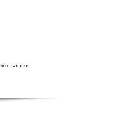
 Dieser wurde ebenfalls aufgesägt und die Fahrbahn anschließend gerein